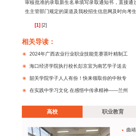
审核批准的录取新生名单填写录取通知书，直接通
生主管部门规定的渠道及我校招生信息网及时向考
[1]
[2]
相关导读：
2024年广西农业行业职业技能竞赛茶叶精制工
项目暨第六届全国农业行业职业技能大赛广西选
海口经济学院执行校长彭京宜为南艺学子送去
拔赛在广西职业技术学院举办
节日慰问
韶关学院学子人人有份！快来领取你的中秋专
属福利！
在实践中学习文化 在感悟中传承精神——兰州
职业技术学院开展一系列专项实践活动
高校
职业教育
曲靖