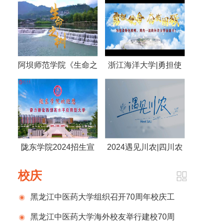
阿坝师范学院《生命之
浙江海洋大学|勇担使
树》
命 奋发图强 为建设特
色鲜明，国内一流的海
洋大学而奋斗！
陇东学院2024招生宣
2024遇见川农|四川农
传片
业大学
校庆
黑龙江中医药大学组织召开70周年校庆工
作推进会议
黑龙江中医药大学海外校友举行建校70周