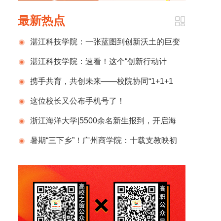
最新热点
湛江科技学院：一张蓝图到创新沃土的巨变
湛江科技学院：速看！这个“创新行动计
划”，事关你我
携手共育，共创未来——校院协同“1+1+1
学制”育人模式开班仪式隆重举行
这位校长又公布手机号了！
浙江海洋大学|5500余名新生报到，开启海
大旅程新篇章！
暑期“三下乡”！广州商学院：十载支教映初
心 逐梦星辰向未来