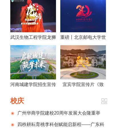
武汉生物工程学院龙狮
重磅丨北京邮电大学世
宣传片
纪学院建院20周年宣
传片发布
河南城建学院招生宣传
宜宾学院宣传片《致
片
远》
校庆
广州华商学院建校20周年发展大会隆重举
行
四秩耕耘育桃李科创赋能启新程——广东科