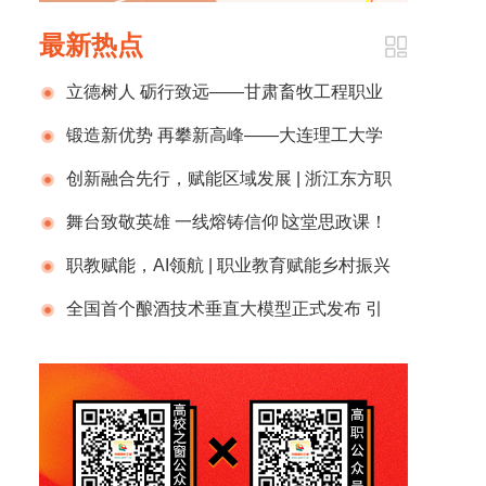
最新热点
立德树人 砺行致远——甘肃畜牧工程职业
技术学院2025年党建工作综述
锻造新优势 再攀新高峰——大连理工大学
2025年重要新闻回顾
创新融合先行，赋能区域发展 | 浙江东方职
业技术学院人工智能创新发展工作对接会成功
舞台致敬英雄 一线熔铸信仰∣这堂思政课！
举办
燃起来了！
职教赋能，AI领航 | 职业教育赋能乡村振兴
对接仪式暨首届温州青年AI创业创新大赛圆满
全国首个酿酒技术垂直大模型正式发布 引
落幕
领优质白酒产业职教融合迈入智时代