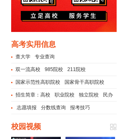
高考实用信息
查大学
专业查询
双一流高校
985院校
211院校
国家示范性高职院校
国家骨干高职院校
招生简章：
高校
职业院校
独立院校
民办
院校
志愿填报
分数线查询
报考技巧
校园视频