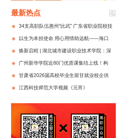
最新热点
34支高职队伍惠州“比武” 广东省职业院校技
能大赛酒店服务赛项开赛
以生为本担使命 用心用情助远航——海口
经济学院2026届毕业生“寒假促就业暖心行
焕新启程 | 湖北城市建设职业技术学院：深
动”纪实
耕城市更新，培育未来焕新者
广州新华学院近80门优质课集结上线！构
筑跨区域教育资源共享新生态
甘肃省2026届高校毕业生留甘就业校企供
需对接活动在兰州新区化工园区举办
江西科技师范大学视频《元宵》