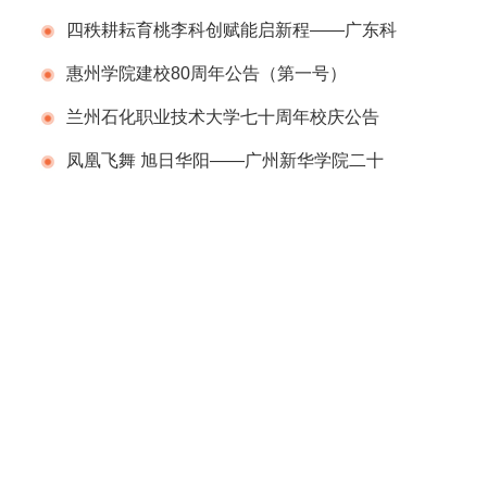
行
四秩耕耘育桃李科创赋能启新程——广东科
学技术职业学院（广东省科技干部学院）举办
惠州学院建校80周年公告（第一号）
建校40周年校庆系列活动
兰州石化职业技术大学七十周年校庆公告
（第二号）
凤凰飞舞 旭日华阳——广州新华学院二十
周年校庆系列活动举行