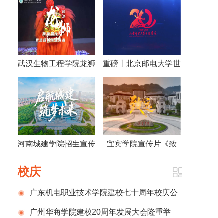
武汉生物工程学院龙狮
重磅丨北京邮电大学世
宣传片
纪学院建院20周年宣
传片发布
河南城建学院招生宣传
宜宾学院宣传片《致
片
远》
校庆
广东机电职业技术学院建校七十周年校庆公
告（第一号）
广州华商学院建校20周年发展大会隆重举