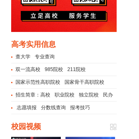
高考实用信息
查大学
专业查询
双一流高校
985院校
211院校
国家示范性高职院校
国家骨干高职院校
招生简章：
高校
职业院校
独立院校
民办
院校
志愿填报
分数线查询
报考技巧
校园视频