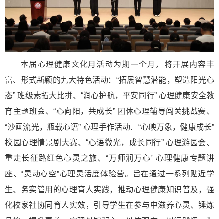
本届心理健康文化月活动为期一个月，将开展内容丰
富、形式新颖的九大特色活动：“拓展智慧潜能，塑造阳光心
态” 班级素拓大比拼、“润心护航，平安同行” 心理健康安全教
育主题班会、“心向阳，共成长” 团体心理辅导闯关挑战赛、
“沙画流光，瓶载心语” 心理手作活动、“心映万象，健康成长”
校园心理情景剧大赛、“心语微光，成长同行” 心理游园会、
重走长征路红色心灵之旅、“万师润万心” 心理健康专题讲
座、“灵动心空”心理灵活度体验营。旨在通过一系列贴近学
生、务实管用的心理育人实践，推动心理健康知识普及，强
化校家社协同育人实效，引导学生在参与中滋养心灵、锤炼