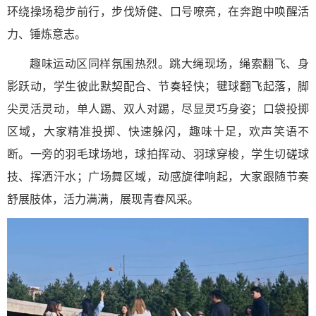
环绕操场稳步前行，步伐矫健、口号嘹亮，在奔跑中唤醒活
力、锤炼意志。
趣味运动区同样氛围热烈。跳大绳现场，绳索翻飞、身
影跃动，学生彼此默契配合、节奏轻快；毽球翻飞起落，脚
尖灵活灵动，单人踢、双人对踢，尽显灵巧身姿；口袋投掷
区域，大家精准投掷、快速躲闪，趣味十足，欢声笑语不
断。一旁的羽毛球场地，球拍挥动、羽球穿梭，学生切磋球
技、挥洒汗水；广场舞区域，动感旋律响起，大家跟随节奏
舒展肢体，活力满满，展现青春风采。