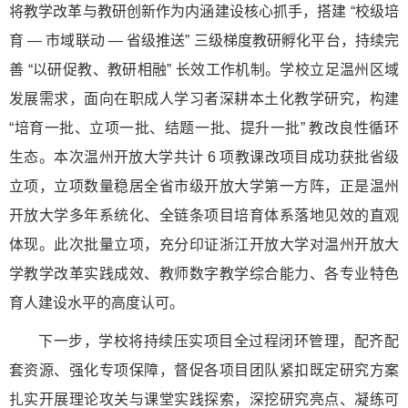
将教学改革与教研创新作为内涵建设核心抓手，搭建 “校级培
育 — 市域联动 — 省级推送” 三级梯度教研孵化平台，持续完
善 “以研促教、教研相融” 长效工作机制。学校立足温州区域
发展需求，面向在职成人学习者深耕本土化教学研究，构建
“培育一批、立项一批、结题一批、提升一批” 教改良性循环
生态。本次温州开放大学共计 6 项教课改项目成功获批省级
立项，立项数量稳居全省市级开放大学第一方阵，正是温州
开放大学多年系统化、全链条项目培育体系落地见效的直观
体现。此次批量立项，充分印证浙江开放大学对温州开放大
学教学改革实践成效、教师数字教学综合能力、各专业特色
育人建设水平的高度认可。
下一步，学校将持续压实项目全过程闭环管理，配齐配
套资源、强化专项保障，督促各项目团队紧扣既定研究方案
扎实开展理论攻关与课堂实践探索，深挖研究亮点、凝练可