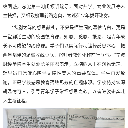
绪困惑，总能第一时间倾听疏导；面对升学、专业发展等人
生抉择，又细致梳理前路方向，为迷茫少年拨开迷雾。
“离别之际的感恩献礼，不只是师生间的温情告白，更是
一堂鲜活生动的校园德育课。知恩、感恩、报恩，是青年成
长不可或缺的必修课。学子们以实际行动诠释感恩本心，把
两年陪伴的温暖收藏心底，将师者教诲化作前行底气。”宁波
财经学院学生处处长董丽君表示，立德树人重在润物无声，
辅导员日常暖心陪伴是隐性育人的重要载体。学生自发致
谢，正是学校感恩教育落地见效的直观体现。学校将持续深
耕温情育人，引导青年学子常怀感恩之心，以奋进姿态奔赴
人生新征程。