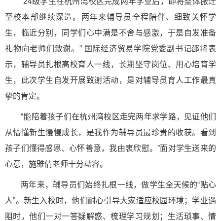
“24级学生在杭州湾校区完成两年学业后，即将整体搬迁
至校本部继续深造。两年来辅导员全程陪伴、细致关怀学
生，临近分别，同学们心中满是不舍与感激，于是自发准备
礼物向老师们致谢。” 国际经济贸易学院党委副书记邵将表
示，辅导员扎根高校育人一线，长期坚守岗位、用心培育学
生，此次学生自发开展致谢活动，是对辅导员育人工作最真
挚的肯定。
“能陪着孩子们在杭州湾校区走完两年求学路，见证他们
从懵懂新生慢慢成长，是我作为辅导员最珍贵的收获。看到
孩子们懂得感恩、心怀善意，我由衷欣慰。”面对学生送来的
心意，施雅倩老师十分动容。
两年来，辅导员们始终扎根一线，做学生全天候的“贴心
人”。新生入校时，他们耐心引导大家适应校园环境；学业遇
阻时，他们一对一答疑解惑、梳理学习规划；生活琐事、情