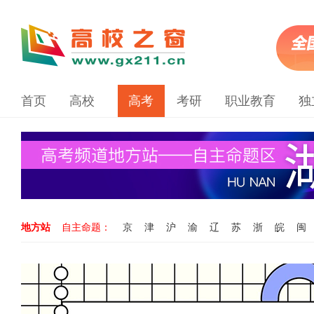
首页
高校
高考
考研
职业教育
独
地方站
自主命题：
京
津
沪
渝
辽
苏
浙
皖
闽