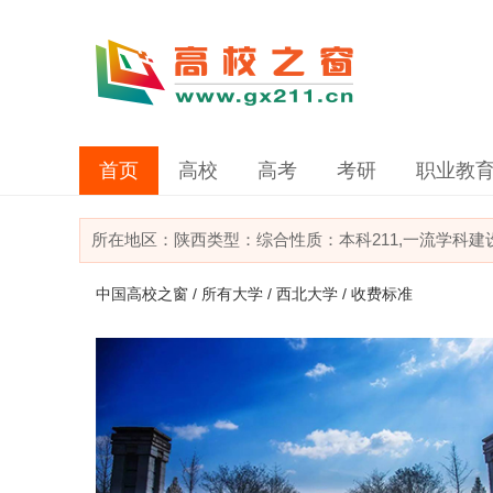
首页
高校
高考
考研
职业教
所在地区：
陕西
类型：
综合
性质：本科
211,一流学科
中国高校之窗
/
所有大学
/
西北大学
/ 收费标准