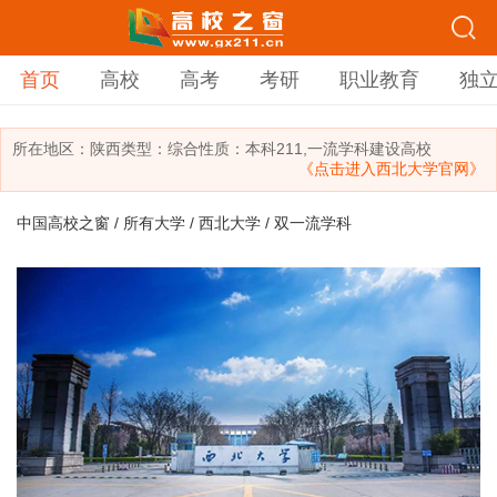
首页
高校
高考
考研
职业教育
独
所在地区：
陕西
类型：
综合
性质：本科
211,一流学科建设高校
《点击进入西北大学官网》
中国高校之窗
/
所有大学
/
西北大学
/ 双一流学科