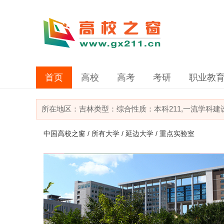
首页
高校
高考
考研
职业教
所在地区：
吉林
类型：
综合
性质：本科
211,一流学科
中国高校之窗
/
所有大学
/
延边大学
/ 重点实验室