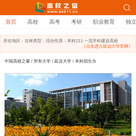
首页
高校
高考
考研
职业教育
独
所在地区：
吉林
类型：
综合
性质：本科
211,一流学科建设高校
《点击进入延边大学官网》
中国高校之窗
/
所有大学
/
延边大学
/ 本科招生办