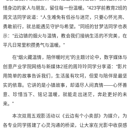
惜身边的家人与朋友，留住每一份温暖。”423学前教育2班的
周文洁同学说道：“人生难免有低谷与迷茫，只要心怀光亮、
勇敢前行，就总能遇见守护与希望。”同班的甘梦洁同学也表
示：“云边镇的烟火与温情，教会我们接纳生活的不完美，在
平凡日常里积攒勇气与温暖。”
在“烟火藏温情，陪伴暖时光”的主题讨论中，数字媒体与
创意产业学院网络与新媒体2班的周玲玲同学分享道：“影片
用简单的故事告诉我们，生活虽有坎坷，但爱与陪伴是最坚
实的依靠。它讲的是小镇故事，却道尽人间真情——心怀善
意、珍惜当下、铭记温暖，就能走出迷茫，奔赴更好的未
来。”
本次双周五观影活动以《云边有个小卖部》为媒介，为
各专业同学搭建了心灵沟通的桥梁，让大家在光影中收获感