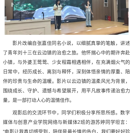
影片改编自张嘉佳同名小说，以细腻真挚的笔触，讲述
了青年刘十三在云边镇的治愈之旅。他怀揣心中的期许奔赴
小镇，与外婆王莺莺、少女程霜相遇相伴，在充满烟火气的
日常中，经历成长、离别与释怀，深刻体悟亲情的厚重、陪
伴的珍贵与生命的温暖。影片以云边镇的温柔风光为背景，
围绕成长、守护、遗憾与希望展开，用平凡故事传递治愈力
量，是一部打动人心的温情佳作。
观影后的交流环节中，同学们积极分享所思所感。数字
媒体与创意产业学院网络与新媒体2班的游苏婷同学坦言：
“电影让我真切感受到，陪伴是最长情的告白，我们要好好珍