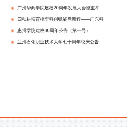
告（第一号）
广州华商学院建校20周年发展大会隆重举
行
四秩耕耘育桃李科创赋能启新程——广东科
学技术职业学院（广东省科技干部学院）举办
惠州学院建校80周年公告（第一号）
建校40周年校庆系列活动
兰州石化职业技术大学七十周年校庆公告
（第二号）