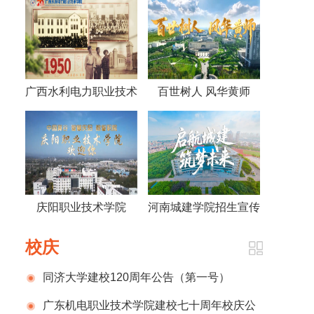
广西水利电力职业技术
百世树人 风华黄师
学院视频《70年，70
——黄冈师范学院宣传
人》
片2026版
庆阳职业技术学院
河南城建学院招生宣传
2026招生宣传片
片
校庆
同济大学建校120周年公告（第一号）
广东机电职业技术学院建校七十周年校庆公