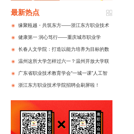
最新热点
缘聚瓯越・共筑东方——浙江东方职业技术
学院温州校友会成立大会暨校友返校日圆满举
健康第一 润心笃行——重庆城市职业学
行
院“5·25心理健康月”赋能学子青春成长
长春人文学院：打造以能力培养为目标的数
智赋能教学新模式
温州这所大学怎样过六一？温州开放大学联
合市残联开展“关爱星孩 同行园博”亲子公益活
广东省职业技术教育学会“一城一课”人工智
动
能赋能职业教育培训（江门市会场）成功举办
浙江东方职业技术学院招聘会刷屏啦！
230+企业、3900+岗位，现场火爆到“挤”出圈