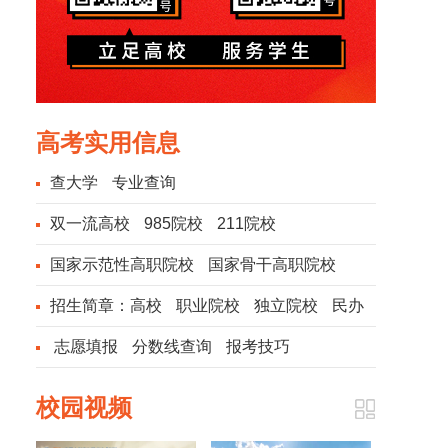
高考实用信息
查大学
专业查询
双一流高校
985院校
211院校
国家示范性高职院校
国家骨干高职院校
招生简章：
高校
职业院校
独立院校
民办
院校
志愿填报
分数线查询
报考技巧
校园视频