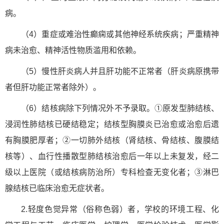
病。
（4）重症或难治性癫痫或其他神经系统疾病；严重精神
病未治愈、精神活性物质滥用和依赖。
（5）慢性肝炎病人并且肝功能不正常者（肝炎病原携带
者但肝功能正常者除外）。
（6）结核病除下列情况外不予录取。①原发型肺结核、
浸润性肺结核已硬结稳定；结核型胸膜炎已治愈或治愈后遗
有胸膜肥厚者；②一切肺外结核（肾结核、骨结核、腹膜结
核等）、血行性播散型肺结核治愈后一年以上未复发，经二
级以上医院（或结核病防治所）专科检查无变化者；③淋巴
腺结核已临床治愈无症状者。
2.轻度色觉异常（俗称色弱）者，学校的环境工程、化