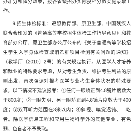
办加分和降分政策，按各省级招办实际投档分数实施录取工
作。
9.招生体检标准：遵照教育部、原卫生部、中国残疾人
联合会印发的《普通高等学校招生体检工作指导意见》和教
育部办公厅、原卫生部办公厅公布的《关于普通高等学校招
生学生入学身体检查取消乙肝项目检测有关问题的通知》
（教学厅〔2010〕2号）的有关规定执行。从医学人才培养
和就业的特殊要求考虑，从对考生负责、维护考生利益的原
则出发，再次强调对报考医学专业考生身体状况的特殊要
求，以下情况不建议报考：①任何一眼矫正到4.8镜片度数大
于800度；②一眼失明，另一眼矫正到4.8镜片度数大于400
度；③双耳听力范围在3米以内；④斜视、嗅觉迟钝、口吃
者。除医学信息工程和应用生物科学外的其他专业，有色
弱、色盲者不予录取。