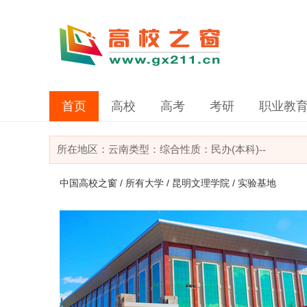
首页
高校
高考
考研
职业教
所在地区：
云南
类型：
综合
性质：民办(本科)
--
中国高校之窗
/
所有大学
/
昆明文理学院
/ 实验基地