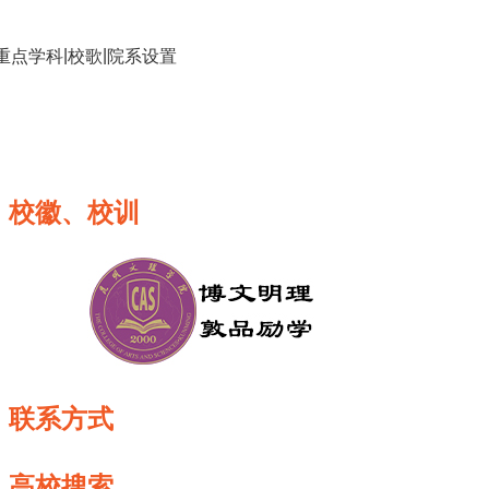
|
|
重点学科
校歌
院系设置
校徽、校训
联系方式
高校搜索