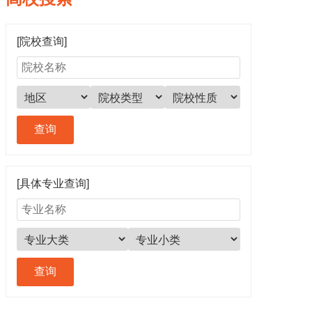
[院校查询]
[具体专业查询]