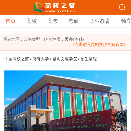
首页
高校
高考
考研
职业教育
独
所在地区：
云南
类型：
综合
性质：民办(本科)
--
《点击进入昆明文理学院官网》
中国高校之窗
/
所有大学
/
昆明文理学院
/ 招生章程