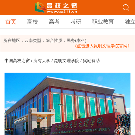
首页
高校
高考
考研
职业教育
独
所在地区：
云南
类型：
综合
性质：民办(本科)
--
《点击进入昆明文理学院官网》
中国高校之窗
/
所有大学
/
昆明文理学院
/ 奖励资助