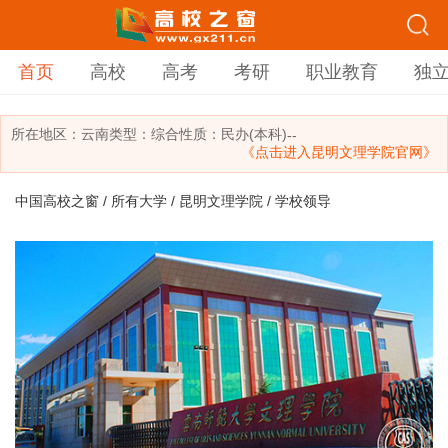
首页
高校
高考
考研
职业教育
独
所在地区：
云南
类型：
综合
性质：民办(本科)
--
《点击进入昆明文理学院官网》
中国高校之窗
/
所有大学
/
昆明文理学院
/ 学校领导