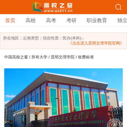
首页
高校
高考
考研
职业教育
独
所在地区：
云南
类型：
综合
性质：民办(本科)
--
《点击进入昆明文理学院官网》
中国高校之窗
/
所有大学
/
昆明文理学院
/ 收费标准