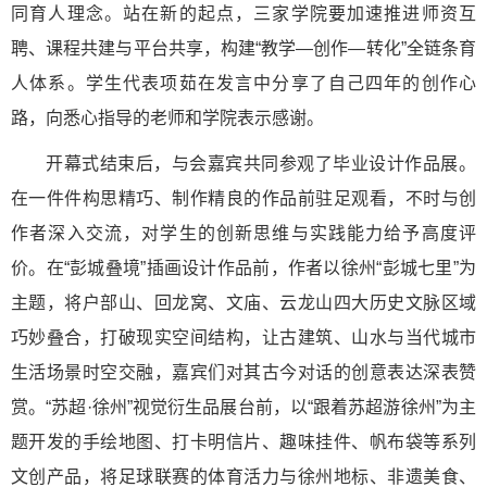
同育人理念。站在新的起点，三家学院要加速推进师资互
聘、课程共建与平台共享，构建“教学—创作—转化”全链条育
人体系。学生代表项茹在发言中分享了自己四年的创作心
路，向悉心指导的老师和学院表示感谢。
开幕式结束后，与会嘉宾共同参观了毕业设计作品展。
在一件件构思精巧、制作精良的作品前驻足观看，不时与创
作者深入交流，对学生的创新思维与实践能力给予高度评
价。在“彭城叠境”插画设计作品前，作者以徐州“彭城七里”为
主题，将户部山、回龙窝、文庙、云龙山四大历史文脉区域
巧妙叠合，打破现实空间结构，让古建筑、山水与当代城市
生活场景时空交融，嘉宾们对其古今对话的创意表达深表赞
赏。“苏超·徐州”视觉衍生品展台前，以“跟着苏超游徐州”为主
题开发的手绘地图、打卡明信片、趣味挂件、帆布袋等系列
文创产品，将足球联赛的体育活力与徐州地标、非遗美食、