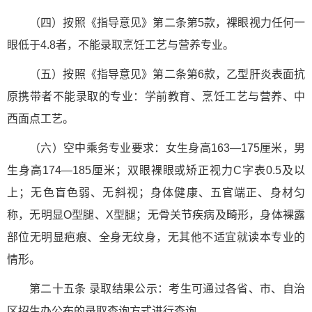
（四）按照《指导意见》第二条第5款，裸眼视力任何一
眼低于4.8者，不能录取烹饪工艺与营养专业。
（五）按照《指导意见》第二条第6款，乙型肝炎表面抗
原携带者不能录取的专业：学前教育、烹饪工艺与营养、中
西面点工艺。
（六）空中乘务专业要求：女生身高163—175厘米，男
生身高174—185厘米；双眼裸眼或矫正视力C字表0.5及以
上；无色盲色弱、无斜视；身体健康、五官端正、身材匀
称，无明显O型腿、X型腿；无骨关节疾病及畸形，身体裸露
部位无明显疤痕、全身无纹身，无其他不适宜就读本专业的
情形。
第二十五条 录取结果公示：考生可通过各省、市、自治
区招生办公布的录取查询方式进行查询。